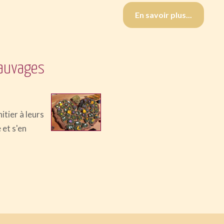
En savoir plus...
sauvages
itier à leurs
 et s'en