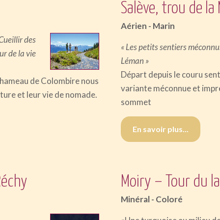
Salève, trou de la
Aérien - Marin
ueillir des
« Les petits sentiers méconnu
r de la vie
Léman »
Départ depuis le couru sent
du hameau de Colombire nous
variante méconnue et impre
ature et leur vie de nomade.
sommet
En savoir plus...
Réchy
Moiry – Tour du l
Minéral - Coloré