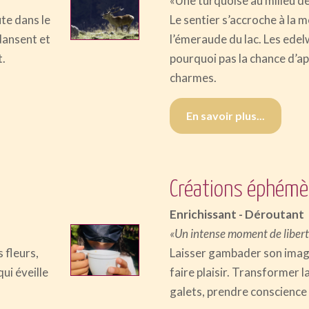
«Une turquoise au milieu d
ute dans le
Le sentier s’accroche à la 
dansent et
l’émeraude du lac. Les ede
t.
pourquoi pas la chance d’a
charmes.
En savoir plus...
Créations éphémèr
Enrichissant - Déroutant
«Un intense moment de liberté,
 fleurs,
Laisser gambader son imagin
ui éveille
faire plaisir. Transformer l
galets, prendre conscience d