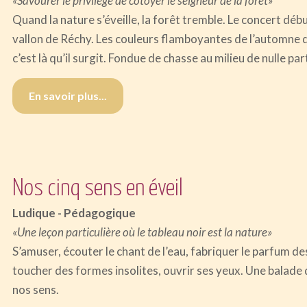
«Savourer le privilège de côtoyer le seigneur de la forêt»
Quand la nature s’éveille, la forêt tremble. Le concert déb
vallon de Réchy. Les couleurs flamboyantes de l’automne 
c’est là qu’il surgit. Fondue de chasse au milieu de nulle par
En savoir plus...
Nos cinq sens en éveil
Ludique - Pédagogique
«Une leçon particulière où le tableau noir est la nature»
S’amuser, écouter le chant de l’eau, fabriquer le parfum des
toucher des formes insolites, ouvrir ses yeux. Une balade q
nos sens.